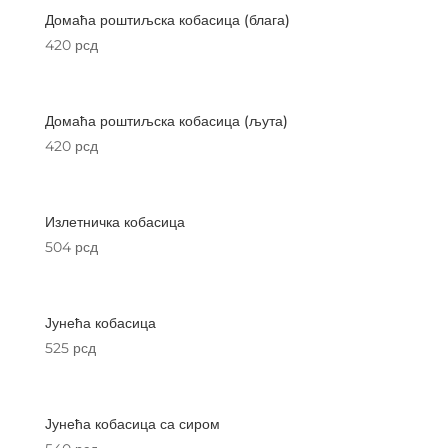
Домаћа роштиљска кобасица (блага)
420
рсд
Домаћа роштиљска кобасица (љута)
420
рсд
Излетничка кобасица
504
рсд
Јунећа кобасица
525
рсд
Јунећа кобасица са сиром