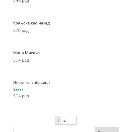
540
рсд
Крањска као некад
270
рсд
Мини Мисача
504
рсд
Његушка кобасица
Rated
504
рсд
5.00
out of 5
1
2
→