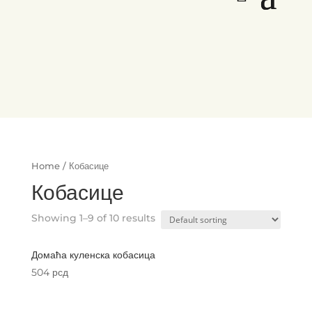
Home
/ Кобасице
Кобасице
Showing 1–9 of 10 results
Домаћа куленска кобасица
504
рсд