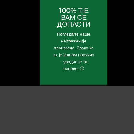
100% ЋЕ
ВАМ СЕ
ДОПАСТИ
Погледајте наше
најтраженије
производе. Cвако ко
их је једном поручио
– урадио је то
поново! 🙂