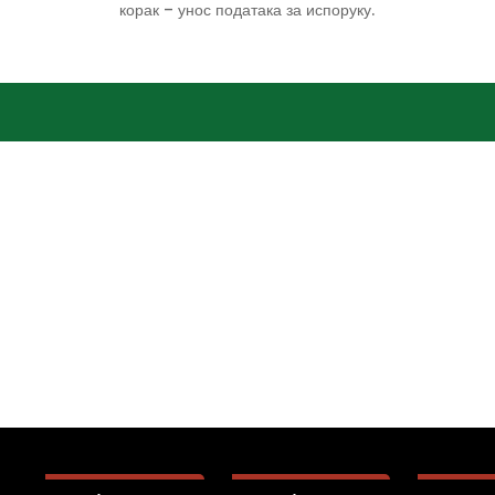
корак – унос података за испоруку.
Related products