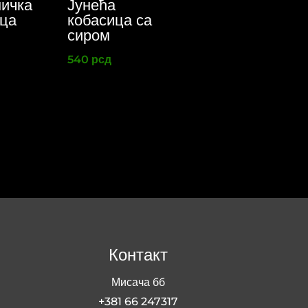
ничка
Јунећа
ица
кобасица са
сиром
540
рсд
Контакт
Мисача бб
+381 66 247317